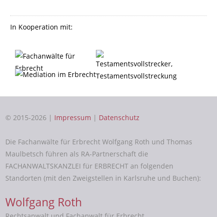
In Kooperation mit:
© 2015-2026 |
Impressum
|
Datenschutz
Die Fachanwälte für Erbrecht Wolfgang Roth und Thomas
Maulbetsch führen als RA-Partnerschaft die
FACHANWALTSKANZLEI für ERBRECHT an folgenden
Standorten (mit den Zweigstellen in Karlsruhe und Buchen):
Wolfgang Roth
Rechtsanwalt und Fachanwalt für Erbrecht