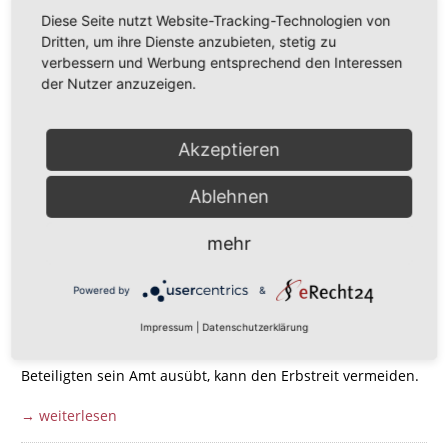
Diese Seite nutzt Website-Tracking-Technologien von
Dritten, um ihre Dienste anzubieten, stetig zu
verbessern und Werbung entsprechend den Interessen
Muss ein Erbstreit wirklich sein?
der Nutzer anzuzeigen.
Akzeptieren
Ablehnen
mehr
Der Familienfriede kann durch ein klares Testament in aller
Powered by
&
Regel erhalten werden, wodurch der Streit ums Erbe
vermieden werden kann. Auch ein eingesetzter
Impressum
|
Datenschutzerklärung
Testamentsvollstrecker, der seriös und im Interesse aller
Beteiligten sein Amt ausübt, kann den Erbstreit vermeiden.
→ weiterlesen