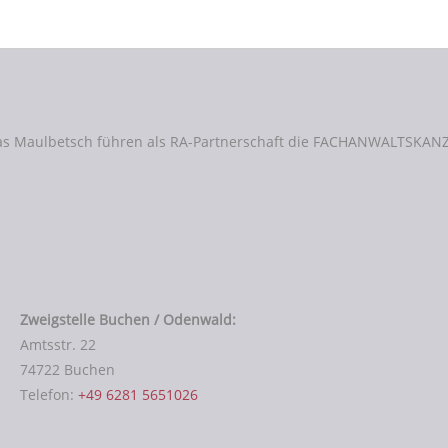
as Maulbetsch führen als RA-Partnerschaft die FACHANWALTSKANZ
Zweigstelle Buchen / Odenwald:
Amtsstr. 22
74722 Buchen
Telefon:
+49 6281 5651026