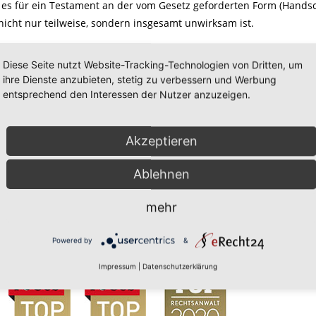
 es für ein Testament an der vom Gesetz geforderten Form (Handsch
icht nur teilweise, sondern insgesamt unwirksam ist.
Diese Seite nutzt Website-Tracking-Technologien von Dritten, um
ie ihr Testament komplett selbst und handschriftlich ab und unters
ihre Dienste anzubieten, stetig zu verbessern und Werbung
 Erbfolge eingreift.
entsprechend den Interessen der Nutzer anzuzeigen.
Akzeptieren
Ablehnen
mehr
Powered by
&
Impressum
|
Datenschutzerklärung