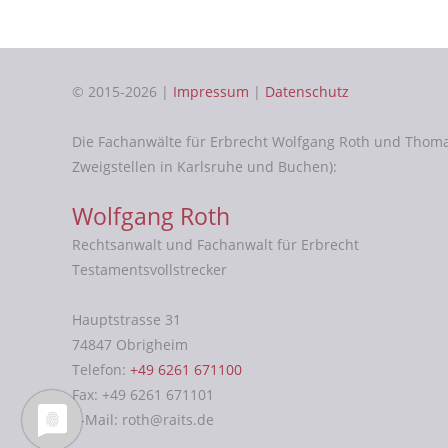
© 2015-2026 |
Impressum
|
Datenschutz
Die Fachanwälte für Erbrecht Wolfgang Roth und Thom
Zweigstellen in Karlsruhe und Buchen):
Wolfgang Roth
Rechtsanwalt und Fachanwalt für Erbrecht
Testamentsvollstrecker
Hauptstrasse 31
74847 Obrigheim
Telefon:
+49 6261 671100
Fax: +49 6261 671101
E-Mail: roth@raits.de