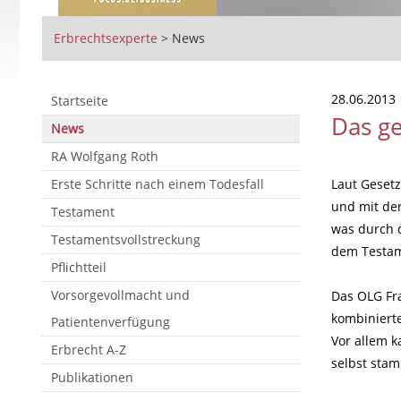
Erbrechtsexperte
>
News
28.06.2013
Startseite
Das g
News
RA Wolfgang Roth
Erste Schritte nach einem Todesfall
Laut Gesetz
und mit de
Testament
was durch d
Testamentsvollstreckung
dem Testame
Pflichtteil
Vorsorgevollmacht und
Das OLG Fr
kombiniert
Patientenverfügung
Vor allem k
Erbrecht A-Z
selbst stam
Publikationen