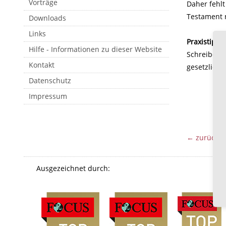
Vorträge
Daher fehlt
Testament n
Downloads
Links
Praxistipp:
Hilfe - Informationen zu dieser Website
Schreiben S
Kontakt
gesetzliche
Datenschutz
Impressum
← zurück
Ausgezeichnet durch: