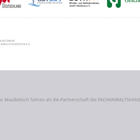
as Maulbetsch führen als RA-Partnerschaft die FACHANWALTSKANZ