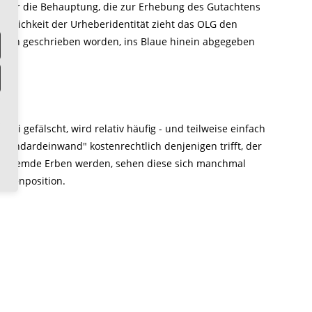
 der die Behauptung, die zur Erhebung des Gutachtens
einlichkeit der Urheberidentität zieht das OLG den
sserin geschrieben worden, ins Blaue hinein abgegeben
ei gefälscht, wird relativ häufig - und teilweise einfach
 "Standardeinwand" kostenrechtlich denjenigen trifft, der
ienfremde Erben werden, sehen diese sich manchmal
ostenposition.