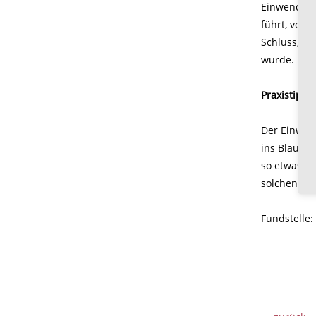
Einwendung
führt, vorb
Schluss, da
wurde. Es i
Praxistipp f
Der Einwand
ins Blaue h
so etwas b
solchen Anf
Fundstelle: