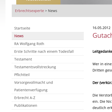
Erbrechtsexperte
>
News
16.05.2012
Startseite
Gutach
News
RA Wolfgang Roth
Erste Schritte nach einem Todesfall
Leitgedank
Testament
Wer in eine
Testamentsvollstreckung
Dritten ges
Pflichtteil
Vorsorgevollmacht und
Der (verkürz
Patientenverfügung
Die Verstor
Erbrecht A-Z
ein. Die Ni
Publikationen
deutlich er