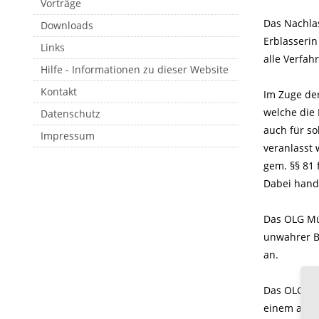
Vorträge
Das Nachlas
Downloads
Erblasserin
Links
alle Verfah
Hilfe - Informationen zu dieser Website
Kontakt
Im Zuge de
welche die 
Datenschutz
auch für so
Impressum
veranlasst 
gem. §§ 81 
Dabei hande
Das OLG Mün
unwahrer B
an.
Das OLG lei
einem ande