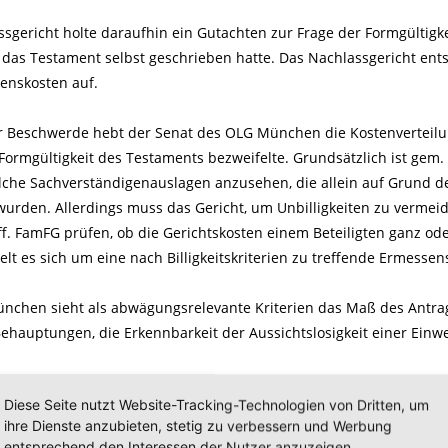
sgericht holte daraufhin ein Gutachten zur Frage der Formgültigke
 das Testament selbst geschrieben hatte. Das Nachlassgericht ent
renskosten auf.
r Beschwerde hebt der Senat des OLG München die Kostenverteilun
Formgültigkeit des Testaments bezweifelte. Grundsätzlich ist gem. 
lche Sachverständigenauslagen anzusehen, die allein auf Grund d
wurden. Allerdings muss das Gericht, um Unbilligkeiten zu vermeid
ff. FamFG prüfen, ob die Gerichtskosten einem Beteiligten ganz ode
lt es sich um eine nach Billigkeitskriterien zu treffende Ermesse
chen sieht als abwägungsrelevante Kriterien das Maß des Antrag
ehauptungen, die Erkennbarkeit der Aussichtslosigkeit einer Ein
Diese Seite nutzt Website-Tracking-Technologien von Dritten, um
tet aus § 81 I 1 FamFG ab, dass eine Differenzierung nach Art der 
ihre Dienste anzubieten, stetig zu verbessern und Werbung
ren Verfahrensbeteiligten auferlegt werden können. Sachverständ
entsprechend den Interessen der Nutzer anzuzeigen.