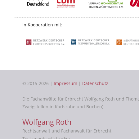
In Kooperation mit:
© 2015-2026 |
Impressum
|
Datenschutz
Die Fachanwälte für Erbrecht Wolfgang Roth und Thom
Zweigstellen in Karlsruhe und Buchen):
Wolfgang Roth
Rechtsanwalt und Fachanwalt für Erbrecht
Testamentsvollstrecker