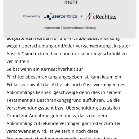
mehr
Kritik:
Powered by
&
Die Entscheidung ist mit dem „normalen Rechtsempfinden“
Impressum
|
Datenschutzerklärung
kaum zu vereinbaren. Die von der Rechtsprechung
aufgestellten Hürden für die Pflichtbeilsbeschränkung
wegen Überschuldung und/oder Ver-schwendung „in guter
Absicht“ sind extrem hoch und nur sehr eingeschränkt zu
ver-mitteln.
Selbst wenn ein Kernsachverhalt zur
Pflichtteilsbeschränkung angegeben ist, kann kaum ein
Erblasser sowohl das Aktiv- als auch Passivvermögen des
Abkömmlings kennen, geschweige denn dies in seinem
Testament als Beschränkungsgrund aufführen. Da die
Verschwendungssucht bzw. Überschuldung zusätzlich
Grund zur Annahme geben muss, dass das dem
Abkömmling zufließende Vermögen ganz oder zum Teil
verschwendet wird, ist weiterhin noch diese
Prognoseentscheidung notwendig; spätestens hieran