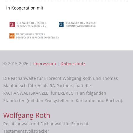
In Kooperation mit:
© 2015-2026 |
Impressum
|
Datenschutz
Die Fachanwälte für Erbrecht Wolfgang Roth und Thomas
Maulbetsch führen als RA-Partnerschaft die
FACHANWALTSKANZLEI für ERBRECHT an folgenden
Standorten (mit den Zweigstellen in Karlsruhe und Buchen):
Wolfgang Roth
Rechtsanwalt und Fachanwalt für Erbrecht
Testamentsvollstrecker