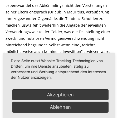
Lebenswandel des Abkömmlings nicht den Vorstellungen
seiner Eltern entsprach (Urlaub in Mauritius, Veräußerung
ihm zugewandter Ölgemälde, die Tendenz Schulden zu
machen, usw.), fehlt weiterhin die Angabe der jeweiligen
Verwendungszwecke der Gelder, was die Feststellung einer
zweck- und nutzlosen Vermö-gensverschwendung nicht
hinreichend begründet. Selbst wenn eine „törichte,
möglicherweise auch kriminelle Investition“ erwiesen wäre,
rechtfertigt dies allein noch nicht den Hang zur
Diese Seite nutzt Website-Tracking-Technologien von
Vermögensverschwendung.
Dritten, um ihre Dienste anzubieten, stetig zu
Auch mangelt es dem Testament – bezogen auf den
verbessern und Werbung entsprechend den Interessen
der Nutzer anzuzeigen.
Zeitpunkt seiner Errichtung - an der Angabe der
Überschuldung des Sohnes; das Aktivvermögen des Sohnes
sowie dessen Schulden sind im Testament nicht
Akzeptieren
aufgenommen. Mangels wirksamer
Pflichtteilsbeschränkung konnte das
Ablehnen
Testamentsvollstreckerzeugnis nicht erteilt werden.