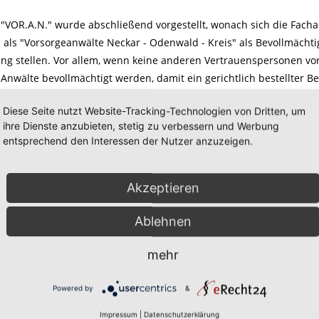
 "VOR.A.N." wurde abschließend vorgestellt, wonach sich die Fac
als "Vorsorgeanwälte Neckar - Odenwald - Kreis" als Bevollmächtig
ng stellen. Vor allem, wenn keine anderen Vertrauenspersonen vor
Anwälte bevollmächtigt werden, damit ein gerichtlich bestellter 
Diese Seite nutzt Website-Tracking-Technologien von Dritten, um
gungspool" stellen sich dazu ausgesuchte Fachärtze, Pflegeheime, K
ihre Dienste anzubieten, stetig zu verbessern und Werbung
um die Versorgung der Vollmachtgeber über VOR.A.N. nicht nur ve
entsprechend den Interessen der Nutzer anzuzeigen.
hren.
ium soll im Herbst mit dem Thema "PATIENTENVERFÜGUNG in der P
Akzeptieren
Ablehnen
mehr
Powered by
&
Impressum
|
Datenschutzerklärung