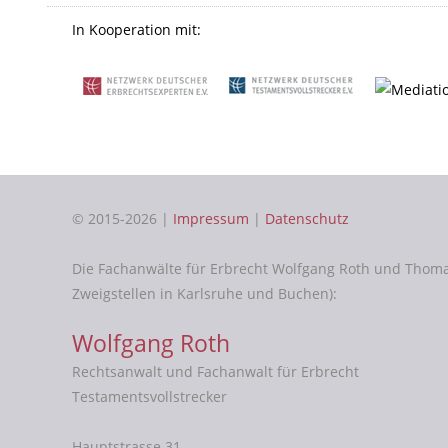
In Kooperation mit:
© 2015-2026 |
Impressum
|
Datenschutz
Die Fachanwälte für Erbrecht Wolfgang Roth und Thom
Zweigstellen in Karlsruhe und Buchen):
Wolfgang Roth
Rechtsanwalt und Fachanwalt für Erbrecht
Testamentsvollstrecker
Hauptstrasse 31