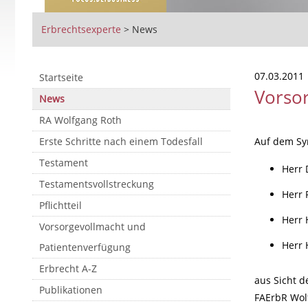
Erbrechtsexperte
>
News
07.03.2011
Startseite
Vorso
News
RA Wolfgang Roth
Erste Schritte nach einem Todesfall
Auf dem S
Testament
Herr 
Testamentsvollstreckung
Herr 
Pflichtteil
Herr 
Vorsorgevollmacht und
Herr 
Patientenverfügung
Erbrecht A-Z
aus Sicht d
Publikationen
FAErbR Wolf