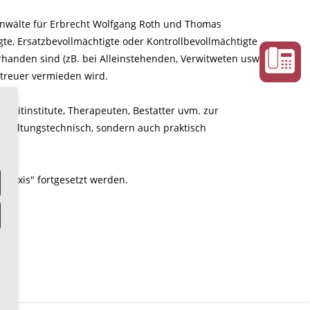
hanwälte für Erbrecht Wolfgang Roth und Thomas
te, Ersatzbevollmächtigte oder Kontrollbevollmächtigte
handen sind (zB. bei Alleinstehenden, Verwitweten usw.),
Betreuer vermieden wird.
reditinstitute, Therapeuten, Bestatter uvm. zur
rwaltungstechnisch, sondern auch praktisch
raxis" fortgesetzt werden.