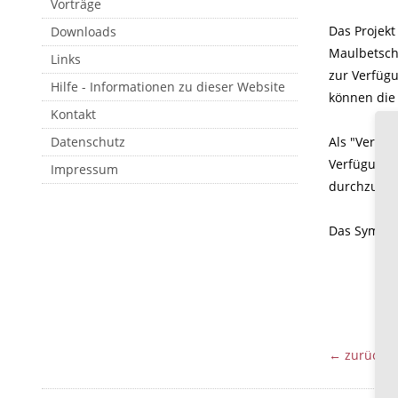
Vorträge
Das Projekt
Downloads
Maulbetsch 
Links
zur Verfügu
Hilfe - Informationen zu dieser Website
können die 
Kontakt
Datenschutz
Als "Versor
Verfügung, 
Impressum
durchzufü
Das Sympos
← zurück