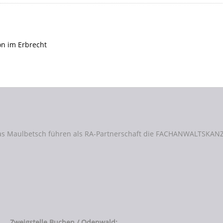
as Maulbetsch führen als RA-Partnerschaft die FACHANWALTSKANZ
Zweigstelle Buchen / Odenwald: