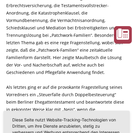
Erbrechtsversicherung, die Testamentsvollstrecker-
Anordnung, die Katastrophenklausel, die
Vormundbenennung, die Vermächtnisanordnung,
Schiedsklausel und Mediation bei Erbstreitigkeiten und die
Trennungslösung bei „Patchwork-Familien“. Besonders zum
letzten Thema gab es eine rege Fragenstellung, wobei sich
zeigte, daß die „Patchwork-Familien“ eine zeitaktuelle
Familienform darstellt. Hier zeigte Maulbetsch die Lösung
der Vor- und Nacherbschaft auf, welche auch bei
Geschiedenen und Pflegefälle Anwendung findet.
Als letztes ging er auf die provokante Fragestellung seines
Vorredners ein „Steuerfalle durch Doppelbesteuerung“
beim Berliner Ehegattentestament und beantwortete diese
in gekonnter Weise klar mit „Nein“, wenn die
entsprechenden notwendigen Regelungen vorgenommen
Diese Seite nutzt Website-Tracking-Technologien von
werden.
Dritten, um ihre Dienste anzubieten, stetig zu
verbessern und Werbung entsprechend den Interessen