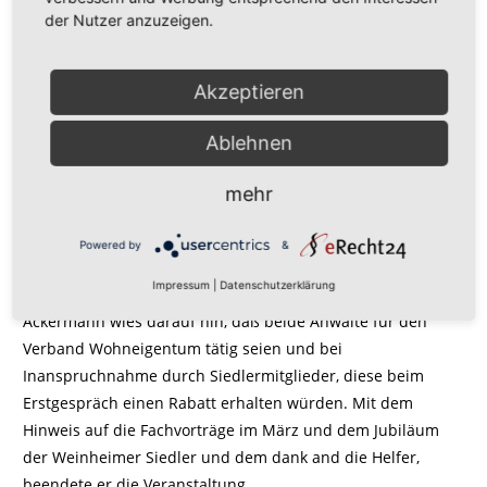
der Nutzer anzuzeigen.
Abschließend wies Maulbetsch auf die kommenden
Vorträge zu den Themen Vorsorgevollmacht und
Patientenverfügung, welche am 28. März 2011 im Rolf-
Akzeptieren
Engel-Brecht-Haus von beiden Dozenten vorgetragen
werden.
Ablehnen
Landesgeschäftsführer Ackermann bedankte sich bei
mehr
beiden Dozenten für den gelungenen Abend, was sich auch
über die rege Beteiligung und dem Schlußapplaus des
Powered by
&
Publikums ausdrückte.
Impressum
|
Datenschutzerklärung
Ackermann wies darauf hin, daß beide Anwälte für den
Verband Wohneigentum tätig seien und bei
Inanspruchnahme durch Siedlermitglieder, diese beim
Erstgespräch einen Rabatt erhalten würden. Mit dem
Hinweis auf die Fachvorträge im März und dem Jubiläum
der Weinheimer Siedler und dem dank and die Helfer,
beendete er die Veranstaltung.