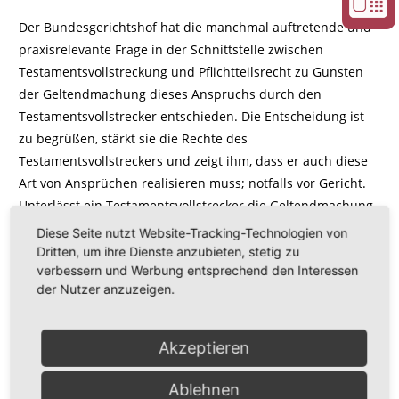
Der Bundesgerichtshof hat die manchmal auftretende und
praxisrelevante Frage in der Schnittstelle zwischen
Testamentsvollstreckung und Pflichtteilsrecht zu Gunsten
der Geltendmachung dieses Anspruchs durch den
Testamentsvollstrecker entschieden. Die Entscheidung ist
zu begrüßen, stärkt sie die Rechte des
Testamentsvollstreckers und zeigt ihm, dass er auch diese
Art von Ansprüchen realisieren muss; notfalls vor Gericht.
Unterlässt ein Testamentsvollstrecker die Geltendmachung
der Pflichtteilsansprüche zu Gunsten des Nachlasses, sieht
Diese Seite nutzt Website-Tracking-Technologien von
er sich einer entsprechenden Haftung auf Schadenersatz
Dritten, um ihre Dienste anzubieten, stetig zu
verbessern und Werbung entsprechend den Interessen
ausgesetzt.
der Nutzer anzuzeigen.
Neben den „gängigen" Aufgaben einer
Testamentsvollstreckung (Abwicklung des Nachlasses,
Akzeptieren
Vermächtnisvollstreckung, Dauervollstreckung) wird sich
künftig der Aufgabenkreis „Geltendmachung von
Ablehnen
Pflichtteilsansprüchen" etablieren, so dass der