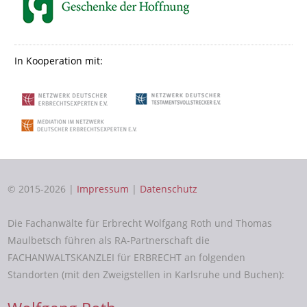
In Kooperation mit:
© 2015-2026 |
Impressum
|
Datenschutz
Die Fachanwälte für Erbrecht Wolfgang Roth und Thomas
Maulbetsch führen als RA-Partnerschaft die
FACHANWALTSKANZLEI für ERBRECHT an folgenden
Standorten (mit den Zweigstellen in Karlsruhe und Buchen):