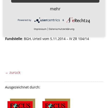
Erblasser auch über einen solchen Aufgabenkreis explizit
mehr
eine Testamentsvollstreckung anordnen darf. Wie dies in
einem Testament genau ausformuliert sein muss, dabei
Powered by
&
unterstützt Sie Ihr Obrigheimer Erbrechtsspezialist und
Fachanwalt für Erbrecht Wolfgang Roth.
Impressum
|
Datenschutzerklärung
Fundstelle
: BGH, Urteil vom 5.11.2014 – IV ZR 104/14
← zurück
Ausgezeichnet durch: