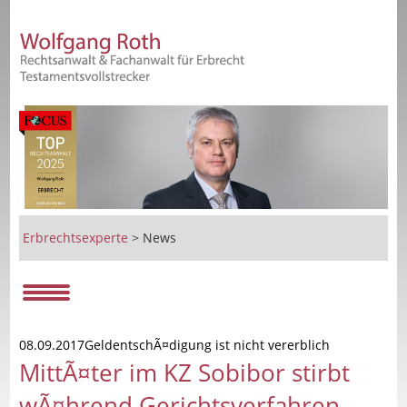
Erbrechtsexperte
>
News
08.09.2017GeldentschÃ¤digung ist nicht vererblich
MittÃ¤ter im KZ Sobibor stirbt
wÃ¤hrend Gerichtsverfahren