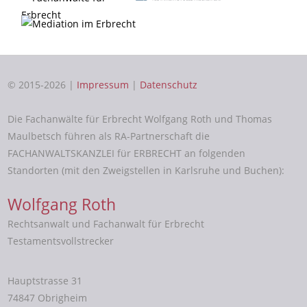
© 2015-2026 |
Impressum
|
Datenschutz
Die Fachanwälte für Erbrecht Wolfgang Roth und Thomas
Maulbetsch führen als RA-Partnerschaft die
FACHANWALTSKANZLEI für ERBRECHT an folgenden
Standorten (mit den Zweigstellen in Karlsruhe und Buchen):
Wolfgang Roth
Rechtsanwalt und Fachanwalt für Erbrecht
Testamentsvollstrecker
Hauptstrasse 31
74847 Obrigheim