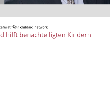
eferat fÃ¼r childaid network
id hilft benachteiligten Kindern