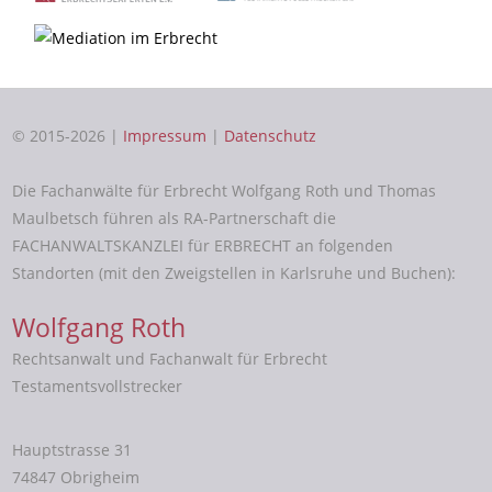
© 2015-2026 |
Impressum
|
Datenschutz
Die Fachanwälte für Erbrecht Wolfgang Roth und Thomas
Maulbetsch führen als RA-Partnerschaft die
FACHANWALTSKANZLEI für ERBRECHT an folgenden
Standorten (mit den Zweigstellen in Karlsruhe und Buchen):
Wolfgang Roth
Rechtsanwalt und Fachanwalt für Erbrecht
Testamentsvollstrecker
Hauptstrasse 31
74847 Obrigheim