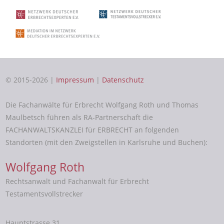
© 2015-2026 |
Impressum
|
Datenschutz
Die Fachanwälte für Erbrecht Wolfgang Roth und Thomas
Maulbetsch führen als RA-Partnerschaft die
FACHANWALTSKANZLEI für ERBRECHT an folgenden
Standorten (mit den Zweigstellen in Karlsruhe und Buchen):
Wolfgang Roth
Rechtsanwalt und Fachanwalt für Erbrecht
Testamentsvollstrecker
Hauptstrasse 31