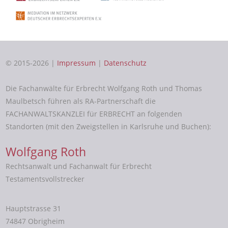
© 2015-2026 |
Impressum
|
Datenschutz
Die Fachanwälte für Erbrecht Wolfgang Roth und Thomas
Maulbetsch führen als RA-Partnerschaft die
FACHANWALTSKANZLEI für ERBRECHT an folgenden
Standorten (mit den Zweigstellen in Karlsruhe und Buchen):
Wolfgang Roth
Rechtsanwalt und Fachanwalt für Erbrecht
Testamentsvollstrecker
Hauptstrasse 31
74847 Obrigheim