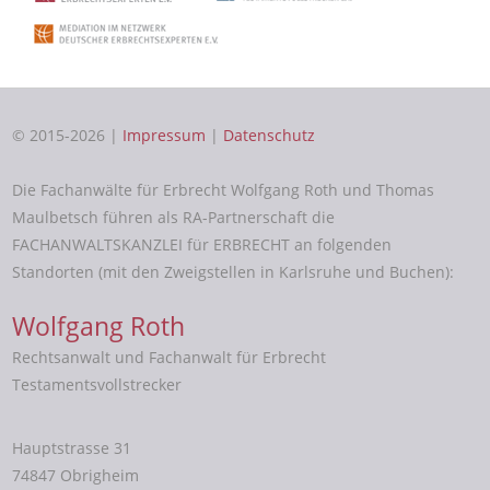
© 2015-2026 |
Impressum
|
Datenschutz
Die Fachanwälte für Erbrecht Wolfgang Roth und Thomas
Maulbetsch führen als RA-Partnerschaft die
FACHANWALTSKANZLEI für ERBRECHT an folgenden
Standorten (mit den Zweigstellen in Karlsruhe und Buchen):
Wolfgang Roth
Rechtsanwalt und Fachanwalt für Erbrecht
Testamentsvollstrecker
Hauptstrasse 31
74847 Obrigheim