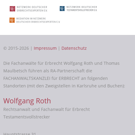
© 2015-2026 |
Impressum
|
Datenschutz
Die Fachanwälte für Erbrecht Wolfgang Roth und Thomas
Maulbetsch führen als RA-Partnerschaft die
FACHANWALTSKANZLEI für ERBRECHT an folgenden
Standorten (mit den Zweigstellen in Karlsruhe und Buchen):
Wolfgang Roth
Rechtsanwalt und Fachanwalt für Erbrecht
Testamentsvollstrecker
Hauptstrasse 31