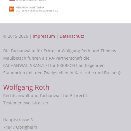
© 2015-2026 |
Impressum
|
Datenschutz
Die Fachanwälte für Erbrecht Wolfgang Roth und Thomas
Maulbetsch führen als RA-Partnerschaft die
FACHANWALTSKANZLEI für ERBRECHT an folgenden
Standorten (mit den Zweigstellen in Karlsruhe und Buchen):
Wolfgang Roth
Rechtsanwalt und Fachanwalt für Erbrecht
Testamentsvollstrecker
Hauptstrasse 31
74847 Obrigheim