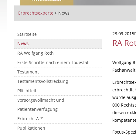
Erbrechtsexperte
>
News
23.09.2015F
Startseite
RA Rot
News
RA Wolfgang Roth
Erste Schritte nach einem Todesfall
Wolfgang R
Fachanwalt
Testament
Testamentsvollstreckung
Erbrechtsex
erbrechtlic
Pflichtteil
wurde ausge
Vorsorgevollmacht und
000 Rechts
Patientenverfügung
diesen exkl
Erbrecht A-Z
kompetente
Publikationen
Focus-Spezi