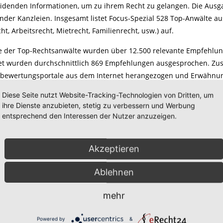
idenden Informationen, um zu ihrem Recht zu gelangen. Die Ausga
der Kanzleien. Insgesamt listet Focus-Spezial 528 Top-Anwälte aus
ht, Arbeitsrecht, Mietrecht, Familienrecht, usw.) auf.
ste der Top-Rechtsanwälte wurden über 12.500 relevante Empfehlu
et wurden durchschnittlich 869 Empfehlungen ausgesprochen. Zus
ewertungsportale aus dem Internet herangezogen und Erwähnung
presse gewertet. Die Anwälte und Kanzleien, die im deutschlandw
Diese Seite nutzt Website-Tracking-Technologien von Dritten, um
alten die
Auszeichnung „Top-Rechtsanwalt 2015
" für ihr jeweiliges
ihre Dienste anzubieten, stetig zu verbessern und Werbung
entsprechend den Interessen der Nutzer anzuzeigen.
en
sind gefragt. Das gilt für private Rechtsstreitigkeiten ebenso wi
en wurden an Hand eines aufwändigen Verfahrens die Top-Juristen a
ur Ulrich Reitz.
Akzeptieren
al mit Deutschlands Top-Anwälten ist seit dem 22. September 2015 
Ablehnen
mehr
Powered by
&