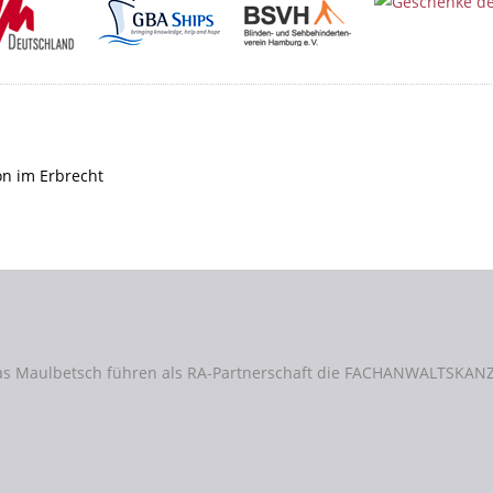
as Maulbetsch führen als RA-Partnerschaft die FACHANWALTSKANZ