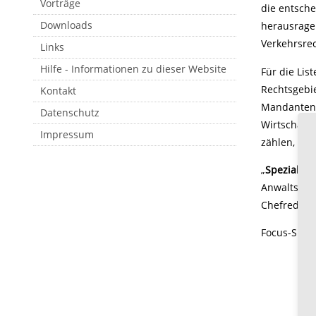
Vorträge
die entsche
Downloads
herausragen
Verkehrsrec
Links
Hilfe - Informationen zu dieser Website
Für die Li
Rechtsgebi
Kontakt
Mandantenb
Datenschutz
Wirtschafts
Impressum
zählen, erh
„
Spezialist
Anwaltslist
Chefredakte
Focus-Spezi