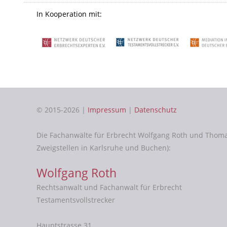
In Kooperation mit:
© 2015-2026 |
Impressum
|
Datenschutz
Die Fachanwälte für Erbrecht Wolfgang Roth und Thom
Zweigstellen in Karlsruhe und Buchen):
Wolfgang Roth
Rechtsanwalt und Fachanwalt für Erbrecht
Testamentsvollstrecker
Hauptstrasse 31