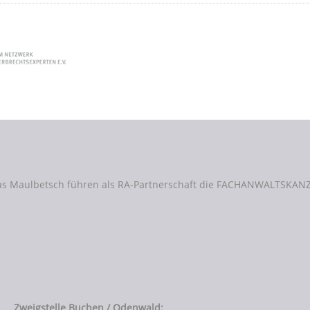
as Maulbetsch führen als RA-Partnerschaft die FACHANWALTSKANZ
Zweigstelle Buchen / Odenwald: