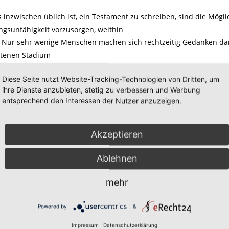
inzwischen üblich ist, ein Testament zu schreiben, sind die Möglic
ngsunfähigkeit vorzusorgen, weithin
 Nur sehr wenige Menschen machen sich rechtzeitig Gedanken darü
ittenen Stadium
werden wollen.
Diese Seite nutzt Website-Tracking-Technologien von Dritten, um
ihre Dienste anzubieten, stetig zu verbessern und Werbung
 Patientenverfügung und Vorsorgevollmacht kann der Patient für 
entsprechend den Interessen der Nutzer anzuzeigen.
geverfügungen als Mustertext erhältlich.
Akzeptieren
Ablehnen
mehr
Powered by
&
Impressum
|
Datenschutzerklärung