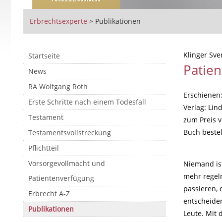
Erbrechtsexperte
>
Publikationen
Klinger Sve
Startseite
Patie
News
RA Wolfgang Roth
Erschienen
Erste Schritte nach einem Todesfall
Verlag: Lin
Testament
zum Preis v
Buch beste
Testamentsvollstreckung
Pflichtteil
Vorsorgevollmacht und
Niemand ist
mehr regel
Patientenverfügung
passieren, 
Erbrecht A-Z
entscheiden
Publikationen
Leute. Mit 