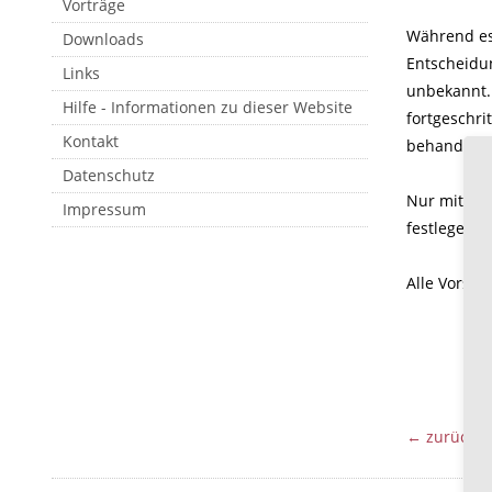
Vorträge
Während es 
Downloads
Entscheidu
Links
unbekannt.
Hilfe - Informationen zu dieser Website
fortgeschr
Kontakt
behandelt 
Datenschutz
Nur mittels
Impressum
festlegen.
Alle Vorsor
← zurück