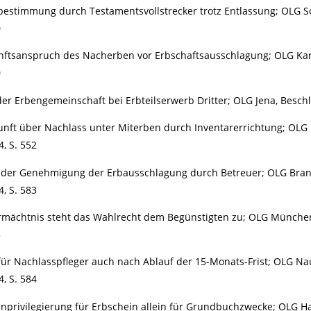
estimmung durch Testamentsvollstrecker trotz Entlassung; OLG Sch
0
ftsanspruch des Nacherben vor Erbschaftsausschlagung; OLG Karls
0
er Erbengemeinschaft bei Erbteilserwerb Dritter; OLG Jena, Beschl
nft über Nachlass unter Miterben durch Inventarerrichtung; OLG D
4, S. 552
g der Genehmigung der Erbausschlagung durch Betreuer; OLG Bran
4, S. 583
rmächtnis steht das Wahlrecht dem Begünstigten zu; OLG München,
3
ür Nachlasspfleger auch nach Ablauf der 15-Monats-Frist; OLG Na
4, S. 584
nprivilegierung für Erbschein allein für Grundbuchzwecke; OLG H