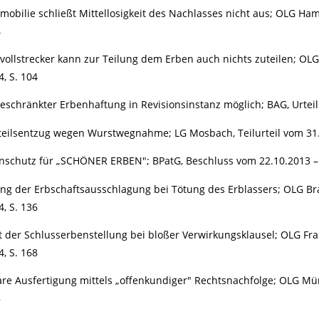
obilie schließt Mittellosigkeit des Nachlasses nicht aus; OLG Ha
4
ollstrecker kann zur Teilung dem Erben auch nichts zuteilen; OL
4, S. 104
eschränkter Erbenhaftung in Revisionsinstanz möglich; BAG, Urteil
tteilsentzug wegen Wurstwegnahme; LG Mosbach, Teilurteil vom 31.1
schutz für „SCHÖNER ERBEN"; BPatG, Beschluss vom 22.10.2013 – 30
g der Erbschaftsausschlagung bei Tötung des Erblassers; OLG Bra
4, S. 136
t der Schlusserbenstellung bei bloßer Verwirkungsklausel; OLG Fra
4, S. 168
are Ausfertigung mittels „offenkundiger" Rechtsnachfolge; OLG Mü
8