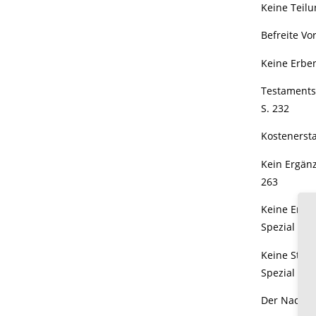
Keine Teilu
Befreite Vo
Keine Erben
Testamentsv
S. 232
Kostenersta
Kein Ergänz
263
Keine Ersat
Spezial 201
Keine Straf
Spezial 201
Der Nachlas