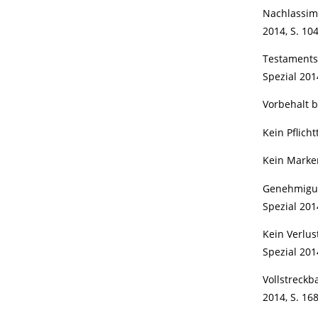
Nachlassimm
2014, S. 10
Testamentsv
Spezial 201
Vorbehalt b
Kein Pflich
Kein Marken
Genehmigun
Spezial 201
Kein Verlus
Spezial 201
Vollstreckb
2014, S. 16