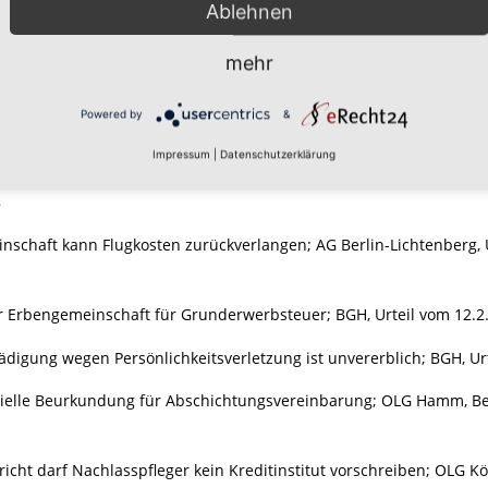
Ablehnen
on „Hab und Gut" als Erbeinsetzung; OLG Düsseldorf, Beschluss vo
g eines Erbenermittlers senkt Nachlasspflegervergütung; OLG Düss
mehr
4, S. 297
Powered by
&
ttlungen des Notars für Nachlassverzeichnis, OLG Koblenz, Beschlu
Impressum
|
Datenschutzerklärung
 und Sterbegeld auch bei Tod durch Sterbehilfe; LSG Berlin-Brande
8
schaft kann Flugkosten zurückverlangen; AG Berlin-Lichtenberg, Ur
 Erbengemeinschaft für Grunderwerbsteuer; BGH, Urteil vom 12.2.20
digung wegen Persönlichkeitsverletzung ist unvererblich; BGH, Urte
ielle Beurkundung für Abschichtungsvereinbarung; OLG Hamm, Besc
icht darf Nachlasspfleger kein Kreditinstitut vorschreiben; OLG Kö