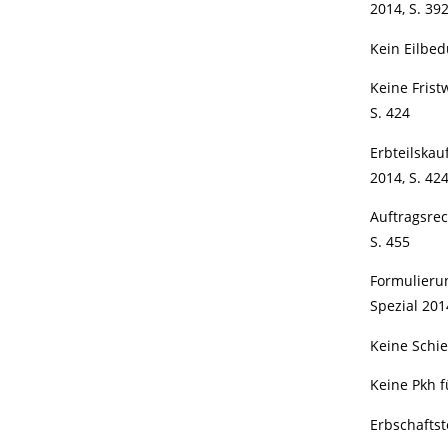
2014, S. 39
Kein Eilbed
Keine Frist
S. 424
Erbteilskau
2014, S. 42
Auftragsrec
S. 455
Formulieru
Spezial 201
Keine Schie
Keine Pkh f
Erbschaftst