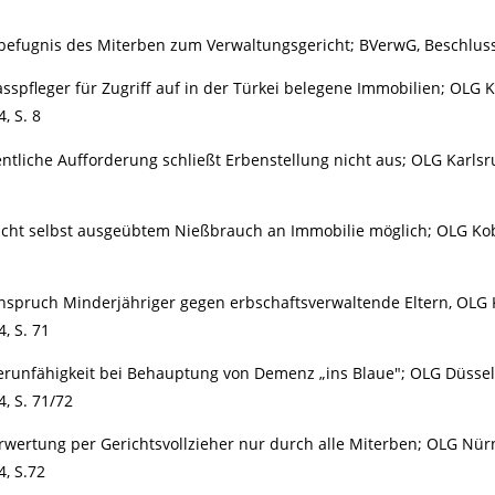
befugnis des Miterben zum Verwaltungsgericht; BVerwG, Beschluss 
sspfleger für Zugriff auf in der Türkei belegene Immobilien; OLG 
, S. 8
entliche Aufforderung schließt Erbenstellung nicht aus; OLG Karls
icht selbst ausgeübtem Nießbrauch an Immobilie möglich; OLG Kob
spruch Minderjähriger gegen erbschaftsverwaltende Eltern, OLG K
, S. 71
erunfähigkeit bei Behauptung von Demenz „ins Blaue"; OLG Düsseld
4, S. 71/72
wertung per Gerichtsvollzieher nur durch alle Miterben; OLG Nür
4, S.72