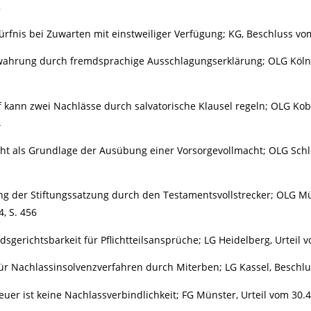
2
ürfnis bei Zuwarten mit einstweiliger Verfügung; KG, Beschluss vom
wahrung durch fremdsprachige Ausschlagungserklärung; OLG Köln, 
f kann zwei Nachlässe durch salvatorische Klausel regeln; OLG Kob
4
ht als Grundlage der Ausübung einer Vorsorgevollmacht; OLG Schles
ng der Stiftungssatzung durch den Testamentsvollstrecker; OLG M
4, S. 456
dsgerichtsbarkeit für Pflichtteilsansprüche; LG Heidelberg, Urteil 
ür Nachlassinsolvenzverfahren durch Miterben; LG Kassel, Beschlus
euer ist keine Nachlassverbindlichkeit; FG Münster, Urteil vom 30.4