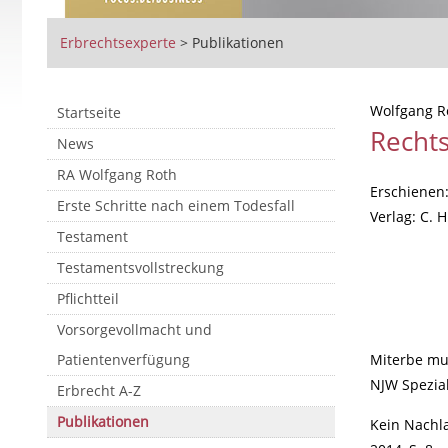
Erbrechtsexperte
>
Publikationen
Wolfgang R
Startseite
Recht
News
RA Wolfgang Roth
Erschienen
Erste Schritte nach einem Todesfall
Verlag: C. 
Testament
Testamentsvollstreckung
Pflichtteil
Vorsorgevollmacht und
Patientenverfügung
Miterbe mus
NJW Spezial
Erbrecht A-Z
Publikationen
Kein Nachla