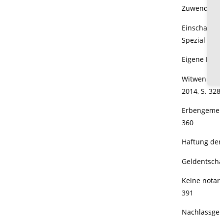
Zuwendung v
Einschaltun
Spezial 201
Eigene Ermi
Witwenrente
2014, S. 32
Erbengemein
360
Haftung der
Geldentschä
Keine notar
391
Nachlassger