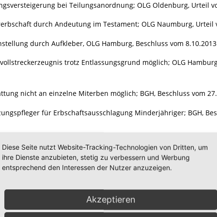
ngsversteigerung bei Teilungsanordnung; OLG Oldenburg, Urteil vo
rerbschaft durch Andeutung im Testament; OLG Naumburg, Urteil vo
stellung durch Aufkleber, OLG Hamburg, Beschluss vom 8.10.2013 –
ollstreckerzeugnis trotz Entlassungsgrund möglich; OLG Hamburg,
ttung nicht an einzelne Miterben möglich; BGH, Beschluss vom 27.2.
ungspfleger für Erbschaftsausschlagung Minderjähriger; BGH, Besch
zerbschaft bei Vorversterben des „Letztwilligen Belohnten"; OLG 
Diese Seite nutzt Website-Tracking-Technologien von Dritten, um
4, S. 263
ihre Dienste anzubieten, stetig zu verbessern und Werbung
entsprechend den Interessen der Nutzer anzuzeigen.
rechtsentschädigung für Dritte bei Tod des Freigesprochenen; OLG
4, S. 264
Akzeptieren
sgläubiger als Hellseher; AG Sonthofen, Beschluss vom 20.8.2013 – 