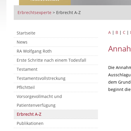
Erbrechtsexperte
>
Erbrecht A-Z
A
|
B
|
C
|
Startseite
News
Annah
RA Wolfgang Roth
Erste Schritte nach einem Todesfall
Die Annahme
Testament
Ausschlagun
Testamentsvollstreckung
dem Grunde 
Pflichtteil
beginnt die
Vorsorgevollmacht und
Patientenverfügung
Erbrecht A-Z
Publikationen