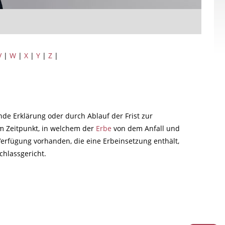
V
|
W
|
X
|
Y
|
Z
|
de Erklärung oder durch Ablauf der Frist zur
em Zeitpunkt, in welchem der
Erbe
von dem Anfall und
 Verfügung vorhanden, die eine Erbeinsetzung enthält,
chlassgericht.