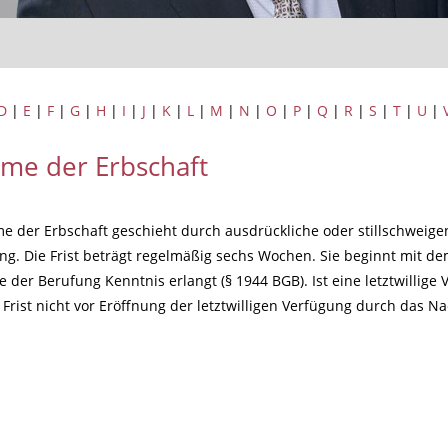
D
|
E
|
F
|
G
|
H
|
I
|
J
|
K
|
L
|
M
|
N
|
O
|
P
|
Q
|
R
|
S
|
T
|
U
|
me der Erbschaft
 der Erbschaft geschieht durch ausdrückliche oder stillschweigen
g. Die Frist beträgt regelmäßig sechs Wochen. Sie beginnt mit d
der Berufung Kenntnis erlangt (§ 1944 BGB). Ist eine letztwillige
 Frist nicht vor Eröffnung der letztwilligen Verfügung durch das Na