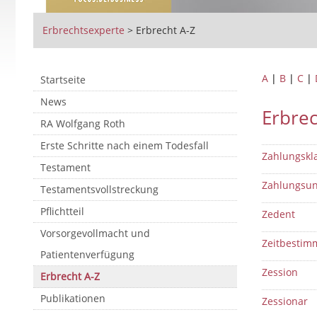
Erbrechtsexperte
>
Erbrecht A-Z
A
|
B
|
C
|
Startseite
News
Erbrec
RA Wolfgang Roth
Erste Schritte nach einem Todesfall
Zahlungskl
Testament
Zahlungsun
Testamentsvollstreckung
Pflichtteil
Zedent
Vorsorgevollmacht und
Zeitbesti
Patientenverfügung
Zession
Erbrecht A-Z
Publikationen
Zessionar