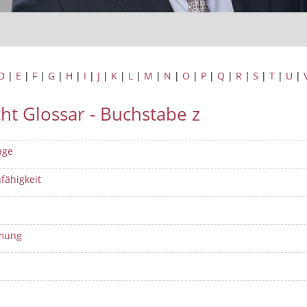
D
|
E
|
F
|
G
|
H
|
I
|
J
|
K
|
L
|
M
|
N
|
O
|
P
|
Q
|
R
|
S
|
T
|
U
|
ht Glossar - Buchstabe z
age
fähigkeit
mmung