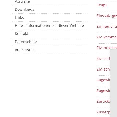
Vorträge
Zeuge
Downloads
Zinssatz ge
Links
Hilfe - Informationen zu dieser Website
Zivilgericht
Kontakt
Zivilkamme
Datenschutz
Zivilprozes
Impressum
Zivilrecht
Zivilsenat
Zugewinnau
Zugewinnge
Zurückbeha
Zusatzpflich