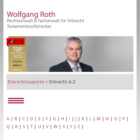
Erbrechtsexperte
>
Erbrecht A-Z
A
|
B
|
C
|
D
|
E
|
F
|
G
|
H
|
I
|
J
|
K
|
L
|
M
|
N
|
O
|
P
|
Q
|
R
|
S
|
T
|
U
|
V
|
W
|
X
|
Y
|
Z
|