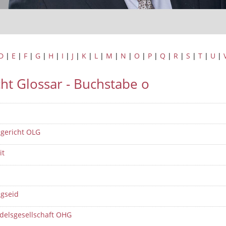
D
|
E
|
F
|
G
|
H
|
I
|
J
|
K
|
L
|
M
|
N
|
O
|
P
|
Q
|
R
|
S
|
T
|
U
|
ht Glossar - Buchstabe o
gericht OLG
it
gseid
delsgesellschaft OHG