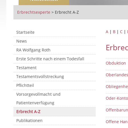
Erbrechtsexperte
>
Erbrecht A-Z
A
|
B
|
C
|
Startseite
News
Erbrec
RA Wolfgang Roth
Erste Schritte nach einem Todesfall
Obduktion
Testament
Oberlandes
Testamentsvollstreckung
Pflichtteil
Obliegenhe
Vorsorgevollmacht und
Oder-Konto
Patientenverfügung
Offenbarun
Erbrecht A-Z
Publikationen
Offene Han