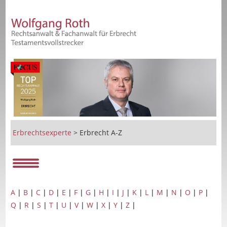
Erbrechtsexperte
>
Erbrecht A-Z
A
|
B
|
C
|
D
|
E
|
F
|
G
|
H
|
I
|
J
|
K
|
L
|
M
|
N
|
O
|
P
|
Q
|
R
|
S
|
T
|
U
|
V
|
W
|
X
|
Y
|
Z
|