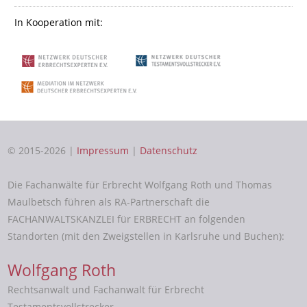
In Kooperation mit:
© 2015-2026 |
Impressum
|
Datenschutz
Die Fachanwälte für Erbrecht Wolfgang Roth und Thomas
Maulbetsch führen als RA-Partnerschaft die
FACHANWALTSKANZLEI für ERBRECHT an folgenden
Standorten (mit den Zweigstellen in Karlsruhe und Buchen):
Wolfgang Roth
Rechtsanwalt und Fachanwalt für Erbrecht
Testamentsvollstrecker