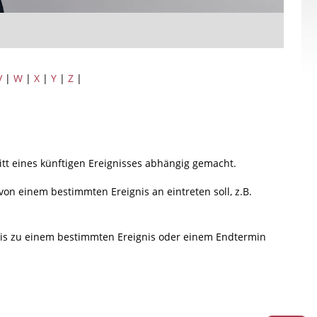
V
|
W
|
X
|
Y
|
Z
|
t eines künftigen Ereignisses abhängig gemacht.
n einem bestimmten Ereignis an eintreten soll, z.B.
bis zu einem bestimmten Ereignis oder einem Endtermin