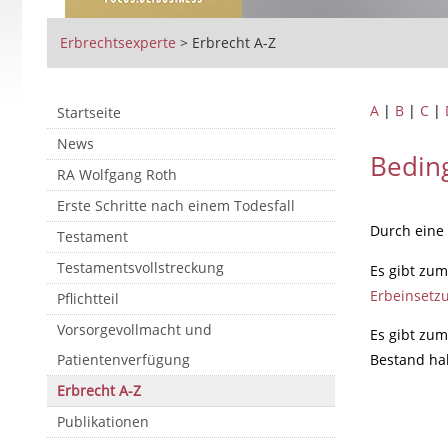
Erbrechtsexperte
>
Erbrecht A-Z
A
|
B
|
C
|
Startseite
News
Bedin
RA Wolfgang Roth
Erste Schritte nach einem Todesfall
Durch eine
Testament
Testamentsvollstreckung
Es gibt zum
Erbeinsetz
Pflichtteil
Vorsorgevollmacht und
Es gibt zu
Patientenverfügung
Bestand hab
Erbrecht A-Z
Publikationen