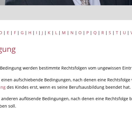
D
|
E
|
F
|
G
|
H
|
I
|
J
|
K
|
L
|
M
|
N
|
O
|
P
|
Q
|
R
|
S
|
T
|
U
|
gung
 Bedingung werden bestimmte Rechtsfolgen vom ungewissen Eintrit
 einen aufschiebende Bedingungen, nach denen eine Rechtsfolge vo
ung
des Kindes erst, wenn es seine Berufsausbildung beendet hat.
m anderen auflösende Bedingungen, nach denen eine Rechtsfolge 
en soll.