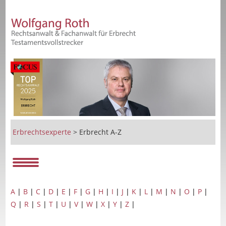
Erbrechtsexperte
>
Erbrecht A-Z
A
|
B
|
C
|
D
|
E
|
F
|
G
|
H
|
I
|
J
|
K
|
L
|
M
|
N
|
O
|
P
|
Q
|
R
|
S
|
T
|
U
|
V
|
W
|
X
|
Y
|
Z
|