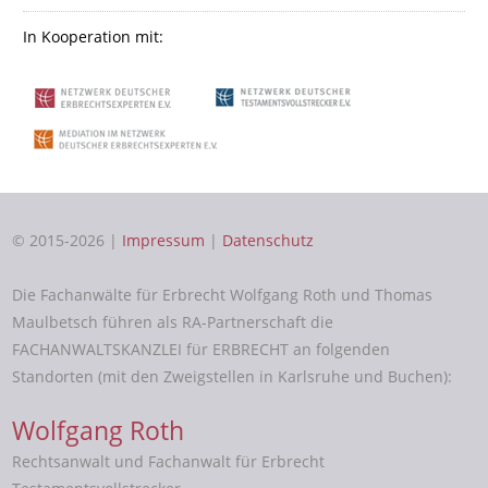
In Kooperation mit:
© 2015-2026 |
Impressum
|
Datenschutz
Die Fachanwälte für Erbrecht Wolfgang Roth und Thomas
Maulbetsch führen als RA-Partnerschaft die
FACHANWALTSKANZLEI für ERBRECHT an folgenden
Standorten (mit den Zweigstellen in Karlsruhe und Buchen):
Wolfgang Roth
Rechtsanwalt und Fachanwalt für Erbrecht