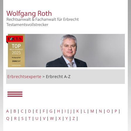
Erbrechtsexperte
>
Erbrecht A-Z
A
|
B
|
C
|
D
|
E
|
F
|
G
|
H
|
I
|
J
|
K
|
L
|
M
|
N
|
O
|
P
|
Q
|
R
|
S
|
T
|
U
|
V
|
W
|
X
|
Y
|
Z
|