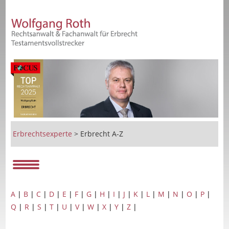
Erbrechtsexperte
>
Erbrecht A-Z
A
|
B
|
C
|
D
|
E
|
F
|
G
|
H
|
I
|
J
|
K
|
L
|
M
|
N
|
O
|
P
|
Q
|
R
|
S
|
T
|
U
|
V
|
W
|
X
|
Y
|
Z
|