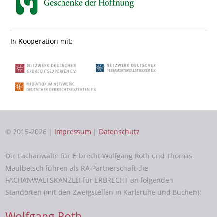
In Kooperation mit:
© 2015-2026 |
Impressum
|
Datenschutz
Die Fachanwälte für Erbrecht Wolfgang Roth und Thomas
Maulbetsch führen als RA-Partnerschaft die
FACHANWALTSKANZLEI für ERBRECHT an folgenden
Standorten (mit den Zweigstellen in Karlsruhe und Buchen):
Wolfgang Roth