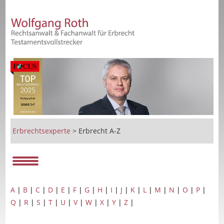
Erbrechtsexperte
>
Erbrecht A-Z
A
|
B
|
C
|
D
|
E
|
F
|
G
|
H
|
I
|
J
|
K
|
L
|
M
|
N
|
O
|
P
|
Q
|
R
|
S
|
T
|
U
|
V
|
W
|
X
|
Y
|
Z
|