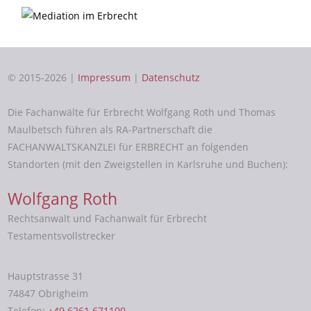
© 2015-2026 |
Impressum
|
Datenschutz
Die Fachanwälte für Erbrecht Wolfgang Roth und Thomas
Maulbetsch führen als RA-Partnerschaft die
FACHANWALTSKANZLEI für ERBRECHT an folgenden
Standorten (mit den Zweigstellen in Karlsruhe und Buchen):
Wolfgang Roth
Rechtsanwalt und Fachanwalt für Erbrecht
Testamentsvollstrecker
Hauptstrasse 31
74847 Obrigheim
Telefon:
+49 6261 671100