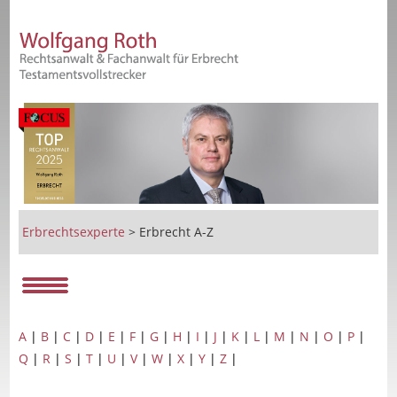
Erbrechtsexperte
>
Erbrecht A-Z
A
|
B
|
C
|
D
|
E
|
F
|
G
|
H
|
I
|
J
|
K
|
L
|
M
|
N
|
O
|
P
|
Q
|
R
|
S
|
T
|
U
|
V
|
W
|
X
|
Y
|
Z
|