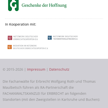
In Kooperation mit:
© 2015-2026 |
Impressum
|
Datenschutz
Die Fachanwälte für Erbrecht Wolfgang Roth und Thomas
Maulbetsch führen als RA-Partnerschaft die
FACHANWALTSKANZLEI für ERBRECHT an folgenden
Standorten (mit den Zweigstellen in Karlsruhe und Buchen):