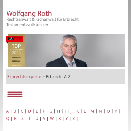
Erbrechtsexperte
>
Erbrecht A-Z
A
|
B
|
C
|
D
|
E
|
F
|
G
|
H
|
I
|
J
|
K
|
L
|
M
|
N
|
O
|
P
|
Q
|
R
|
S
|
T
|
U
|
V
|
W
|
X
|
Y
|
Z
|