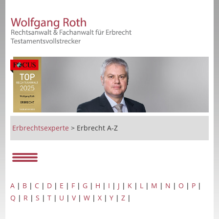
Erbrechtsexperte
>
Erbrecht A-Z
A
|
B
|
C
|
D
|
E
|
F
|
G
|
H
|
I
|
J
|
K
|
L
|
M
|
N
|
O
|
P
|
Q
|
R
|
S
|
T
|
U
|
V
|
W
|
X
|
Y
|
Z
|