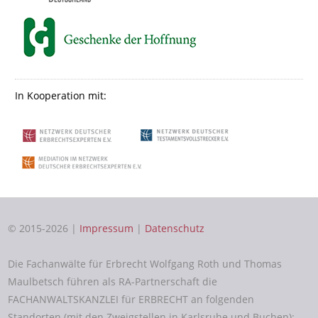
In Kooperation mit:
© 2015-2026 |
Impressum
|
Datenschutz
Die Fachanwälte für Erbrecht Wolfgang Roth und Thomas
Maulbetsch führen als RA-Partnerschaft die
FACHANWALTSKANZLEI für ERBRECHT an folgenden
Standorten (mit den Zweigstellen in Karlsruhe und Buchen):