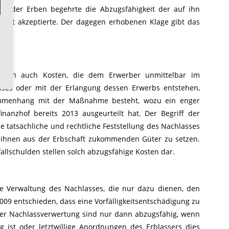
ner der Erben begehrte die Abzugsfähigkeit der auf ihn
 nicht akzeptierte. Der dagegen erhobenen Klage gibt das
eiten
auch Kosten, die dem Erwerber unmittelbar im
ses oder mit der Erlangung dessen Erwerbs entstehen,
usammenhang mit der Maßnahme besteht, wozu ein enger
nanzhof bereits 2013 ausgeurteilt hat. Der Begriff der
e tatsächliche und rechtliche Feststellung des Nachlasses
r ihnen aus der Erbschaft zukommenden Güter zu setzen.
llschulden stellen solch abzugsfähige Kosten dar.
ie Verwaltung des Nachlasses, die nur dazu dienen, den
009 entschieden, dass eine Vorfälligkeitsentschädigung zu
 der Nachlassverwertung sind nur dann abzugsfähig, wenn
 ist oder letztwillige Anordnungen des Erblassers dies