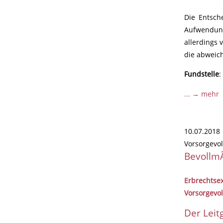
Die Entsch
Aufwendung
allerdings 
die abweich
Fundstelle
:
... → mehr
10.07.2018
Vorsorgevol
BevollmÃ
Erbrechtse
Vorsorgevo
Der Leit