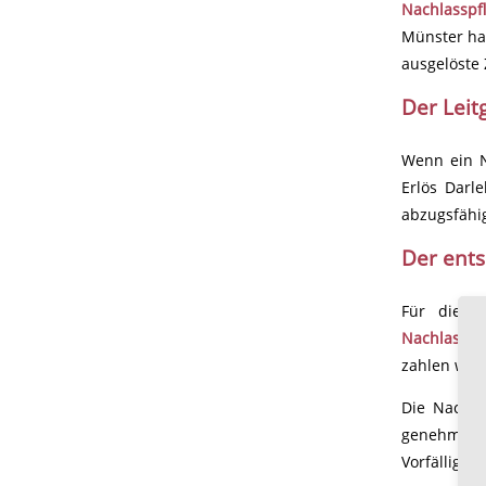
Nachlasspf
Münster hat
ausgelöste 
Der Leit
Wenn ein N
Erlös Darl
abzugsfähi
Der ents
Für die u
Nachlassge
zahlen war
Die Nachla
genehmigt
Vorfälligke