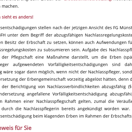
h machen.
 sieht es anders!
itsentschädigungen stellen nach der jetzigen Ansicht des FG Müns
FH unter dem Begriff der abzugsfähigen Nachlassregelungskoste
en Besitz der Erbschaft zu setzen, können auch Aufwendungen f
ssregelungskosten zu subsumieren sein. Aufgabe des Nachlasspfle
der Pflegschaft eine Maßnahme darstellt, um die Erben (spä
leger aufgewendeten Vorfälligkeitsentschädigungen sind da
g wäre sogar dann möglich, wenn nicht der Nachlasspfleger, son
rsetzung der Erbengemeinschaft vorzeitig abgelöst hätten, denn 
der Berichtigung von Nachlassverbindlichkeiten abzugsfähig 
ndersetzung angefallene Vorfälligkeitsentschädigung abzugsfäh
m Rahmen einer Nachlasspflegschaft gelten, zumal die Verä
n durch die Nachlasspflegerin bereits angekündigt worden war.
itsentschädigung beim klagenden Erben im Rahmen der Erbschaftst
nweis für Sie