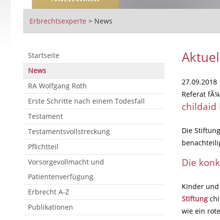
Erbrechtsexperte
>
News
Aktuel
Startseite
News
27.09.2018
RA Wolfgang Roth
Referat fÃ¼
Erste Schritte nach einem Todesfall
childaid
Testament
Die Stiftun
Testamentsvollstreckung
benachteili
Pflichtteil
Die konk
Vorsorgevollmacht und
Patientenverfügung
Kinder und 
Erbrecht A-Z
Stiftung
chi
Publikationen
wie ein rot