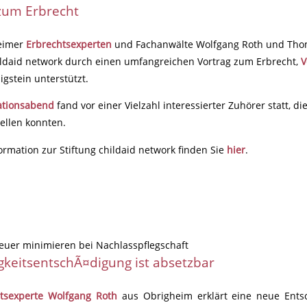
zum Erbrecht
eimer
Erbrechtsexperten
und Fachanwälte Wolfgang Roth und Thom
ildaid network durch einen umfangreichen Vortrag zum Erbrecht,
V
igstein unterstützt.
ationsabend
fand vor einer Vielzahl interessierter Zuhörer statt, 
ellen konnten.
ormation zur Stiftung childaid network finden Sie
hier
.
euer minimieren bei Nachlasspflegschaft
igkeitsentschÃ¤digung ist absetzbar
tsexperte Wolfgang Roth
aus Obrigheim erklärt eine neue Ents