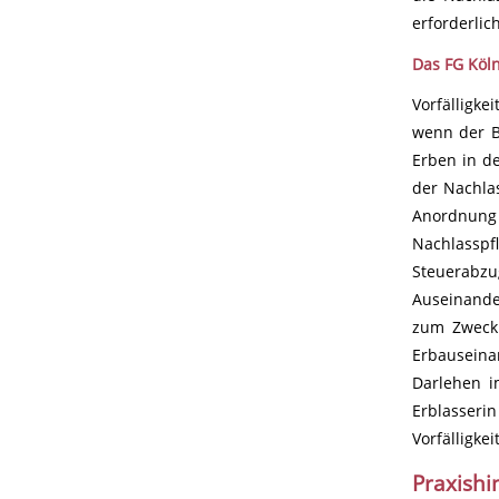
erforderlic
Das FG Köln
Vorfälligke
wenn der B
Erben in d
der Nachla
Anordnung 
Nachlasspf
Steuerabzu
Auseinande
zum Zweck 
Erbauseina
Darlehen i
Erblasseri
Vorfälligke
Praxishi