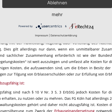
Ablehnen
später ermittelten Erben wurde Erbschaftsteuer festgesetzt. Ei
tfallenen Vorfälligkeitsentschädigung, was das Finanzamt jedoch
mehr
t statt, lässt aber die Revision zu.
den Entscheidungsgründe
Powered by
&
Impressum
|
Datenschutzerklärung
 V Nr. 3 S. 1 ErbStG sind als sonstige
Nachlassverbindlichk
ng mit der Abwicklung, Regelung oder Verteilung des Nachlas
g. Dies gilt allerdings nur dann, wenn ein unmittelbarer Z
 und sachlicher Zusammenhang erforderlich ist wie der Bundesfi
gelungskosten" ist weit auszulegen und umfasst alle Kosten für di
enigen Kosten, die aufzuwenden sind, um die Erben in Besitz de
n zur Tilgung von Erblasserschulden oder zur Erfüllung von Erbfa
bzugsfähig ist:
gsfähig sind nach § 10 V Nr. 3 S. 3 ErbStG jedoch Kosten für d
 erhalten, zu nutzen oder zu mehren. Das FG Köln hat allerdings 2
rwaltungskosten gehört und daher nicht abzugsfähig ist. Kosten
ssversilberung zum Zweck der
Erbauseinandersetzung
notwendig