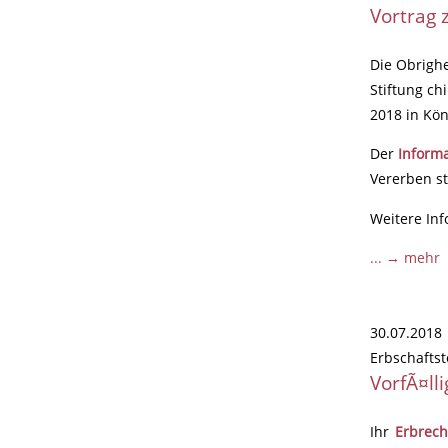
Vortrag 
Die Obrigh
Stiftung ch
2018 in Kön
Der
Inform
Vererben st
Weitere Inf
... → mehr
30.07.2018
Erbschaftst
VorfÃ¤ll
Ihr
Erbrech