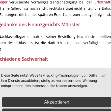
leger
verursachte Vorfälligkeitsentschädigung bei der
Erbschaft
 eine (allerdings noch nicht rechtskräftige) nicht alltägliche En
Zahlungen, die bei der späteren Erbschaftsteuer abzugsfähig sind.
gedanke des Finanzgerichts Münster
achlasspfleger zeitnah zu seiner Bestellung Nachlassimmobilien
ehen des Erblassers, ist die dadurch ausgelöste Vorfälligkeitse
g.
chiedene Sachverhalt
nbekannten Erben der Erblasserin, die mehrere Nachlassim
Diese Seite nutzt Website-Tracking-Technologien von Dritten, um
richt
angeordnet. Auf den Immobilien der Verstorbenen lasteten z
ihre Dienste anzubieten, stetig zu verbessern und Werbung
en.
entsprechend den Interessen der Nutzer anzuzeigen.
sspflegerin verkaufte nach Einholung von Wertgutachten einen 
 worden war. Dann tilgte sie mit dem Kaufpreis die Dar
Akzeptieren
itsentschädigung aus.