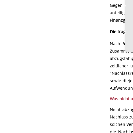
Gegen die 
anteilig en
Finanzgerich
Die tragen
Nach § 10
Zusammenha
abzugsfähi
zeitlicher
"Nachlassre
sowie diej
Aufwendunge
Was nicht a
Nicht abzu
Nachlass zu
solchen Ve
die Nachla