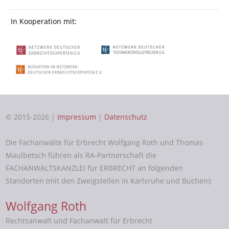
In Kooperation mit:
© 2015-2026 |
Impressum
|
Datenschutz
Die Fachanwälte für Erbrecht Wolfgang Roth und Thomas
Maulbetsch führen als RA-Partnerschaft die
FACHANWALTSKANZLEI für ERBRECHT an folgenden
Standorten (mit den Zweigstellen in Karlsruhe und Buchen):
Wolfgang Roth
Rechtsanwalt und Fachanwalt für Erbrecht