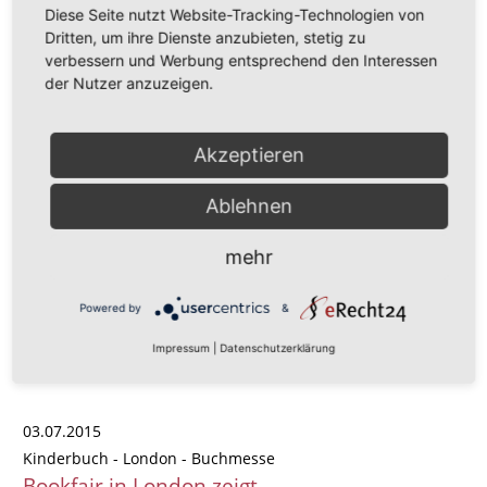
Diese Seite nutzt Website-Tracking-Technologien von
... → mehr
Dritten, um ihre Dienste anzubieten, stetig zu
verbessern und Werbung entsprechend den Interessen
der Nutzer anzuzeigen.
23.09.2015
Focus Spezial - TOP Anwalt im Erbrecht - Auszeichnung
Akzeptieren
RA Roth zÃ¤hlt wieder zu Deutschlands TOP-
ErbrechtsanwÃ¤lten
Ablehnen
Focus-Spezial September 2015: Fachanwalt für Erbrecht
mehr
Wolfgang Roth zählt zu Deutschlands Top-Anwälten im
Erbrecht
Powered by
&
... → mehr
Impressum
|
Datenschutzerklärung
03.07.2015
Kinderbuch - London - Buchmesse
Bookfair in London zeigt