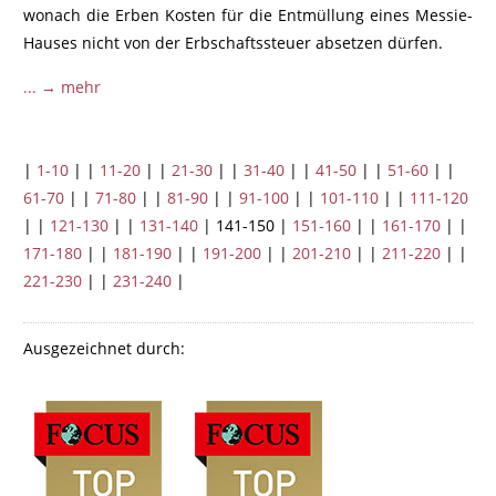
wonach die Erben Kosten für die Entmüllung eines Messie-
Hauses nicht von der Erbschaftssteuer absetzen dürfen.
... → mehr
|
1-10
| |
11-20
| |
21-30
| |
31-40
| |
41-50
| |
51-60
| |
61-70
| |
71-80
| |
81-90
| |
91-100
| |
101-110
| |
111-120
| |
121-130
| |
131-140
| 141-150 |
151-160
| |
161-170
| |
171-180
| |
181-190
| |
191-200
| |
201-210
| |
211-220
| |
221-230
| |
231-240
|
Ausgezeichnet durch: